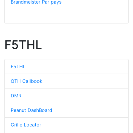
Brandmeister Par pays
F5THL
F5THL
QTH Callbook
DMR
Peanut DashBoard
Grille Locator